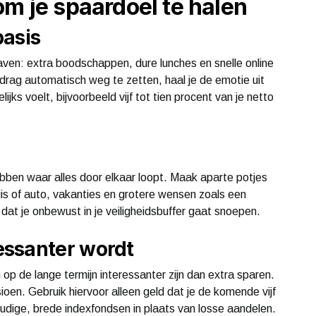
om je spaardoel te halen
basis
aven: extra boodschappen, dure lunches en snelle online
edrag automatisch weg te zetten, haal je de emotie uit
ks voelt, bijvoorbeeld vijf tot tien procent van je netto
ebben waar alles door elkaar loopt. Maak aparte potjes
is of auto, vakanties en grotere wensen zoals een
at je onbewust in je veiligheidsbuffer gaat snoepen.
essanter wordt
op de lange termijn interessanter zijn dan extra sparen.
sioen. Gebruik hiervoor alleen geld dat je de komende vijf
oudige, brede indexfondsen in plaats van losse aandelen.