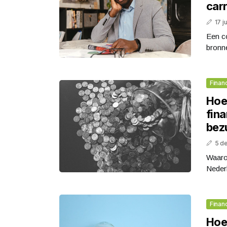
carr
17 j
Een co
bronne
Finan
Hoe
fin
bez
5 d
Waaro
Neder
Finan
Hoe