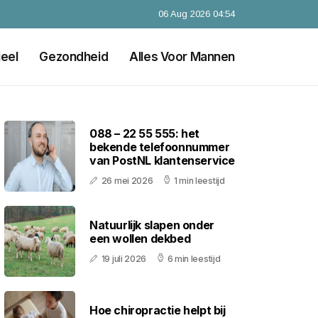
06 Aug 2026 04:54
ieel
Gezondheid
Alles Voor Mannen
088 – 22 55 555: het
bekende telefoonnummer
van PostNL klantenservice
26 mei 2026
1 min leestijd
Natuurlijk slapen onder
een wollen dekbed
19 juli 2026
6 min leestijd
Hoe chiropractie helpt bij