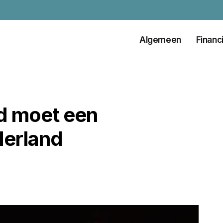
Algemeen
Financ
d moet een
derland