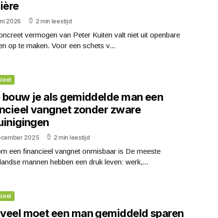
ière
uni 2026
2 min leestijd
ncreet vermogen van Peter Kuiten valt niet uit openbare
n op te maken. Voor een schets v...
cieel
 bouw je als gemiddelde man een
ancieel vangnet zonder zware
uinigingen
ecember 2025
2 min leestijd
m een financieel vangnet onmisbaar is De meeste
landse mannen hebben een druk leven: werk,...
cieel
veel moet een man gemiddeld sparen