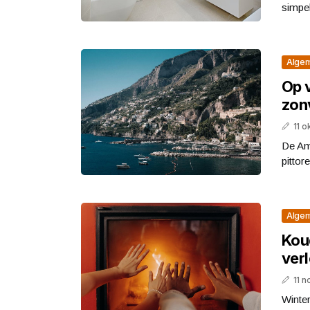
simpe
Alge
Op 
zon
11 
De Am
pittor
Alge
Kou
verl
11 
Winter