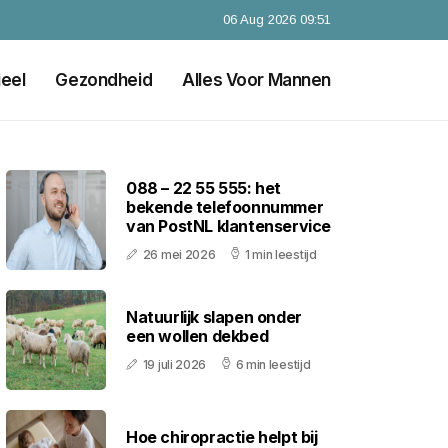
06 Aug 2026 09:51
ieel
Gezondheid
Alles Voor Mannen
088 – 22 55 555: het
bekende telefoonnummer
van PostNL klantenservice
26 mei 2026
1 min leestijd
Natuurlijk slapen onder
een wollen dekbed
19 juli 2026
6 min leestijd
Hoe chiropractie helpt bij