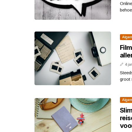
Online
behoe
Alge
Film
all
4 ja
Steed
groot
Alge
Sli
reis
voo