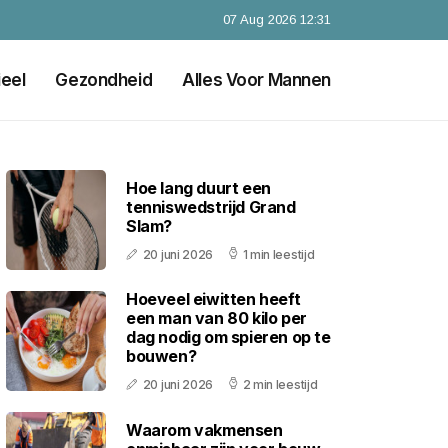
07 Aug 2026 12:31
ieel
Gezondheid
Alles Voor Mannen
Hoe lang duurt een
tenniswedstrijd Grand
Slam?
20 juni 2026
1 min leestijd
Hoeveel eiwitten heeft
een man van 80 kilo per
dag nodig om spieren op te
bouwen?
20 juni 2026
2 min leestijd
Waarom vakmensen