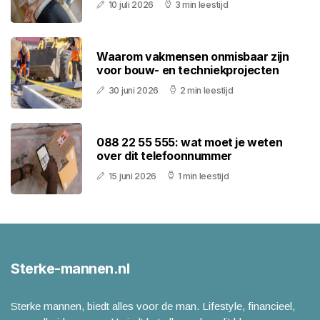
10 juli 2026
3 min leestijd
Waarom vakmensen onmisbaar zijn
voor bouw- en techniekprojecten
30 juni 2026
2 min leestijd
088 22 55 555: wat moet je weten
over dit telefoonnummer
15 juni 2026
1 min leestijd
Sterke-mannen.nl
Sterke mannen, biedt alles voor de man. Lifestyle, financieel,