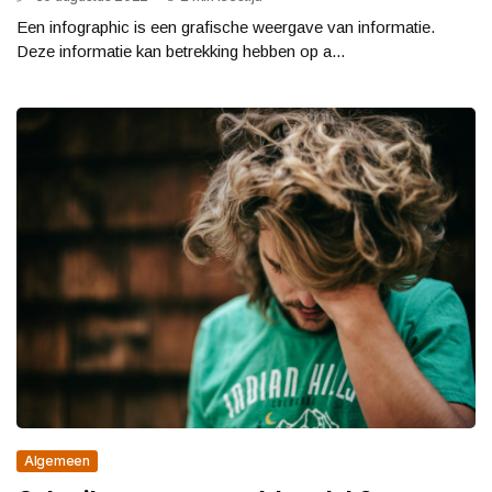
Een infographic is een grafische weergave van informatie.
Deze informatie kan betrekking hebben op a...
Algemeen