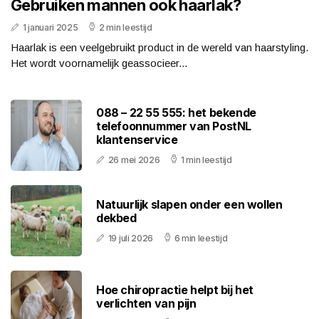
Gebruiken mannen ook haarlak?
1 januari 2025
2 min leestijd
Haarlak is een veelgebruikt product in de wereld van haarstyling.
Het wordt voornamelijk geassocieer...
088 – 22 55 555: het bekende
telefoonnummer van PostNL
klantenservice
26 mei 2026
1 min leestijd
Natuurlijk slapen onder een wollen
dekbed
19 juli 2026
6 min leestijd
Hoe chiropractie helpt bij het
verlichten van pijn