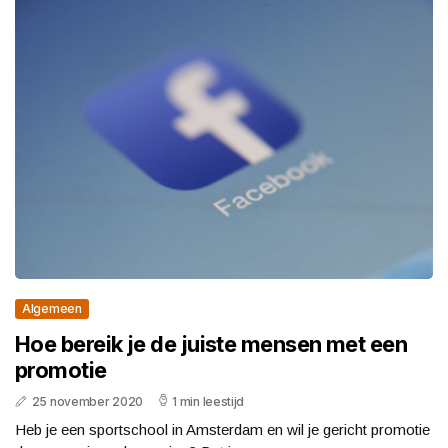
Algemeen
Hoe bereik je de juiste mensen met een
promotie
25 november 2020
1 min leestijd
Heb je een sportschool in Amsterdam en wil je gericht promotie